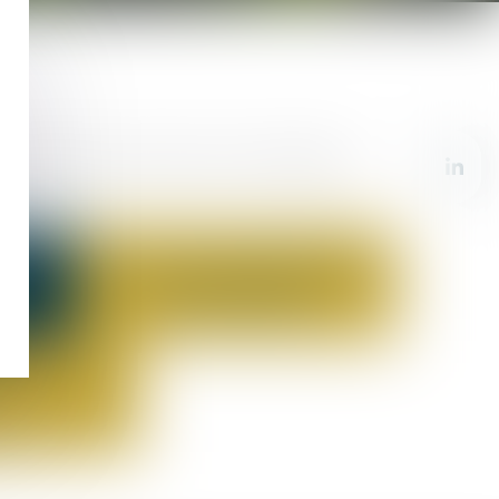
 au plus près de votre secteur et de votre demande ».
DROIT DE L’ENVIRONNEMENT
SES
ET DES ENERGIES
RENOUVELABLES
C