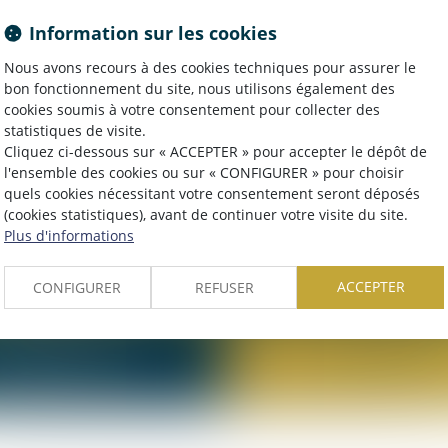
Information sur les cookies
Nous avons recours à des cookies techniques pour assurer le
tre secteur et votre défi.
bon fonctionnement du site, nous utilisons également des
cookies soumis à votre consentement pour collecter des
statistiques de visite.
lurielles et complémentaires, pour des solutions globales et sur-mesure,
Cliquez ci-dessous sur « ACCEPTER » pour accepter le dépôt de
l'ensemble des cookies ou sur « CONFIGURER » pour choisir
quels cookies nécessitant votre consentement seront déposés
(cookies statistiques), avant de continuer votre visite du site.
Plus d'informations
T DES ASSURANCES ET DE
DROIT DES ENTREPRI
LA RESPONSABILITÉ
ACCEPTER
CONFIGURER
REFUSER
MMOBILIER ET DE LA
DROIT PUBLI
ONSTRUCTION