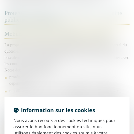
Protéger et valoriser votre patrimoine : domaine
public et domaine privé
Mobiliser vos biens sans fragiliser vos décisions
La propriété immobilière des personnes publiques est un sujet central du
quotidien. Au-delà du domaine public, certains biens relèvent ou
basculent vers un régime de
droit privé
, qu’il convient de combiner avec
les contraintes du droit public.
Notre équipe intervient pour :
protéger le domaine (occupations irrégulières, préservation des
dépendances) ;
mobiliser le patrimoine par la voie
unilatérale
ou
contractuelle
;
traiter les enjeux de domaine public
matériel
comme
immatériel
.
Information sur les cookies
Prévenir l’impact d’une mise en cause : droit pénal
Nous avons recours à des cookies techniques pour
de l’action publique
assurer le bon fonctionnement du site, nous
utilisons également des cookies soumis à votre