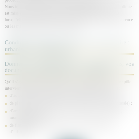
procédures d’urgence (référé suspension, référé liberté).
Nous intervenons enfin lorsque la responsabilité de la personne publique
est mise en cause au titre de l’exercice des pouvoirs de police, ou
lorsqu’elle agit en demande en raison d’un préjudice causé par la carence
ou les mesures prises par une autre autorité.
Conduire vos projets et sécuriser votre territoire :
urbanisme et expropriation
Donner de la solidité juridique à vos autorisations, vos
documents de planification et vos opérations
Qu’il s’agisse de projets opérationnels ou de la gestion courante, ce pôle
intervient régulièrement pour les personnes publiques en matière :
d’autorisations de construire (permis, déclaration préalable) ;
de planification (SRADDET, SCOT, PLUi, PLU, carte communale) ;
d’aménagement (ZAC, concession d’aménagement, lotissement,
montages complexes) ;
de financement de l’urbanisme (PUP, taxes et participations
d’urbanisme).