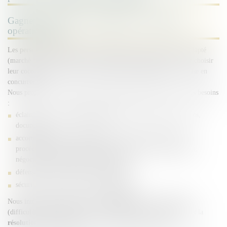
Gagner en sécurité, en lisibilité et en efficacité
opérationnelle
Les personnes publiques doivent sélectionner le contrat le plus adapté
(marché public, concession, occupation du domaine public…) et choisir
leur cocontractant dans le respect des règles de publicité et de mise en
concurrence.
Nous proposons une assistance juridique opérationnelle, selon vos besoins
:
éclairage sur un
point procédural
(choix de procédure, critères,
documents) ;
accompagnement
« clé en main »
: choix du contrat et de la
procédure, rédaction du contrat et des pièces de la consultation,
négociation, sécurisation de la signature ;
défense de la procédure au contentieux ;
sécurisation de la conclusion d’
avenants
.
Nous intervenons également sur l’
exécution
des contrats publics
(difficultés d’exécution, modifications, pénalités, réclamations) et la
résolution des différends
, par voie amiable ou judiciaire.