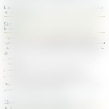
Encadrer vos ressources humaines : agents publics
et agents privés
Sécuriser chaque étape, du recrutement à la fin de
fonctions
Le personnel des collectivités et des établissements publics relève de
règles spécifiques. Qu’ils soient
fonctionnaires
ou
contractuels
(de droit
public ou privé), nous accompagnons nos clients sur l’ensemble du cycle
RH :
recrutement et sécurisation des actes (contrats, décisions, clauses,
procédures) ;
gestion de carrière et situations individuelles sensibles ;
disciplinaire, fin de fonctions et prévention des contentieux.
Objectif :
réduire le risque de contestation
, fiabiliser les décisions et
disposer d’une stratégie claire en cas de litige.
Choisir et piloter les bons montages : contrats
publics et procédures de passation