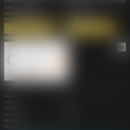
SIÈGE SOCIAL
BUREAU SECONDAIRE
7 rue de l'Arquebuse
10 rue Courmeaux,
51000 Chalons en Champagne
51100 Reims
Tél :
03 26 44 00 87
Tél :
03 26 44 00 87
NOUS LOCALISER
NOUS LOCALISER
MEMBRE DU RÉSEAU GESICA
CABINET
ÉQUIPE
EXPERTISES
ACTUS
HONORAIRES
CONTACT
ANNONCES IMMO
SERVICES
ESPACE CLIENT
PLAN DU SITE
MENTIONS LÉGALES