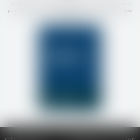
Le Cabinet peut alors compter sur des avocats compétents et dévoués
pour répondre à toutes les problématiques de ses clients, toujours avec
leur accord.
Cabinet
BQD
Partenaire