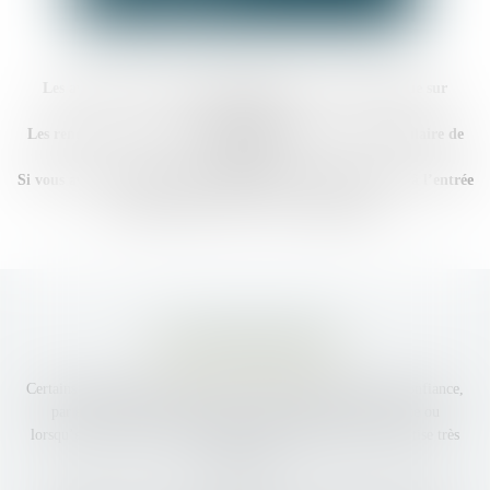
Les avocats de la SELAS OS AVOCATS, ne reçoivent que sur
rendez-vous.
Les rendez-vous se prennent par téléphone ou via le formulaire de
contact.
Si vous avez des documents à déposer, une boîte aux lettres à l’entrée
de l’immeuble est mise à votre disposition.
LES PARTENAIRES
Certains dossiers nécessitent l’intervention de partenaires de confiance,
par exemple lorsque l’affaire est particulièrement complexe ou
lorsqu’elle nécessite d’appréhender certains domaines d’expertise très
spécifiques.