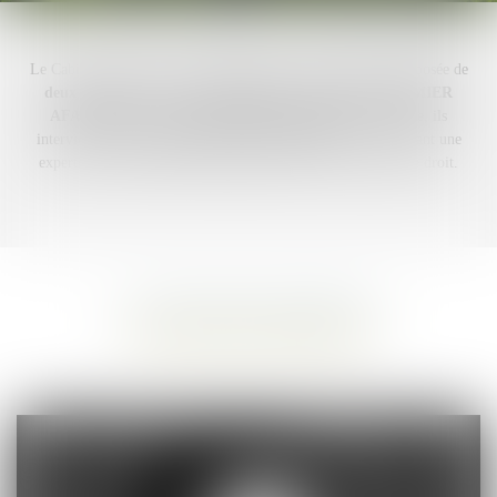
Le Cabinet s’appuie sur une équipe resserrée et engagée, composée de
deux associées, Aurore OPYRCHAL et Marianne SOMMIER
AFARTOUT
et
de
Franck VARLET, assistant
. Ensemble, ils
interviennent
en conseil comme en contentieux
, en mobilisant une
expertise reconnue dans leurs domaines et sur leurs places de droit.
LES AVOCATS ASSOCIÉS