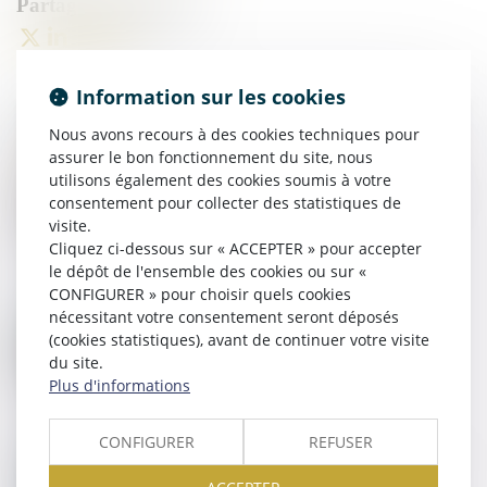
Information sur les cookies
Nous avons recours à des cookies techniques pour
assurer le bon fonctionnement du site, nous
27
FÉVR.
utilisons également des cookies soumis à votre
Prescription et requalification en CDI : attention au
consentement pour collecter des statistiques de
délai d’un an !
visite.
Cliquez ci-dessous sur « ACCEPTER » pour accepter
le dépôt de l'ensemble des cookies ou sur «
CONFIGURER » pour choisir quels cookies
nécessitant votre consentement seront déposés
19
FÉVR.
Discrimination au travail : la charge de la preuve
(cookies statistiques), avant de continuer votre visite
clarifiée par la Cour de cassation
du site.
Plus d'informations
CONFIGURER
REFUSER
29
JANV.
Lieu de prise de service : quel impact sur le calcul du