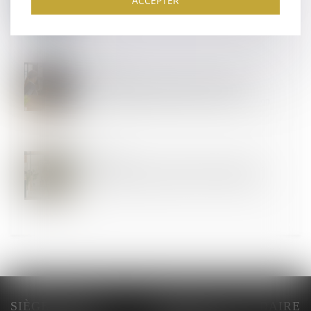
ACCEPTER
temps de travail ?
23
JANV.
Licenciement et minoration de l’indemnité
conventionnelle selon l’âge : absence de
discrimination reconnue par la Cour de cassation
15
JANV.
Règlement intérieur : quelles clauses relatives à
l’apparence physique peuvent être introduites ?
SIÈGE SOCIAL
BUREAU SECONDAIRE