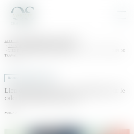
ACCUEIL
DROIT DU TRAVAIL - EMPLOYEURS
RELATION INDIVIDUELLES AU TRAVAIL
LIEU DE PRISE DE SERVICE : QUEL IMPACT SUR LE CALCUL DU TEMPS DE
TRAVAIL ?
Relation individuelles au travail
Lieu de prise de service : quel impact sur le
calcul du temps de travail ?
29/01/2025