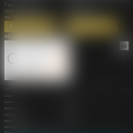
7 rue de l'Arquebuse
10 rue Courmeaux,
51000 Chalons en Champagne
51100 Reims
Tél :
03 26 44 00 87
Tél :
03 26 44 00 87
NOUS LOCALISER
NOUS LOCALISER
MEMBRE DU RÉSEAU GESICA
CABINET
ÉQUIPE
EXPERTISES
ACTUS
HONORAIRES
CONTACT
ANNONCES IMMO
SERVICES
ESPACE CLIENT
PLAN DU SITE
MENTIONS LÉGALES
Septeo Digital & Services © 2024