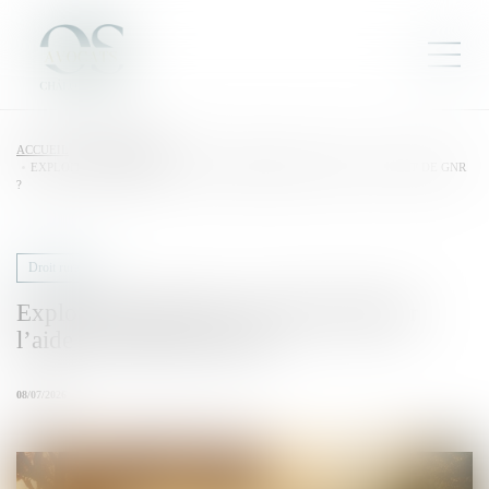
ACCUEIL
DROIT RURAL
EXPLOITANTS AGRICOLES : QUAND DEMANDER L’AIDE À L’ACHAT DE GNR
?
Droit rural
Exploitants agricoles : quand demander
l’aide à l’achat de GNR ?
08/07/2026