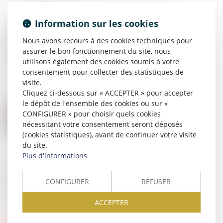
Information sur les cookies
21
JUIL.
Nous avons recours à des cookies techniques pour
Cotisation AGS : pas de changement en juillet
assurer le bon fonctionnement du site, nous
utilisons également des cookies soumis à votre
consentement pour collecter des statistiques de
visite.
Cliquez ci-dessous sur « ACCEPTER » pour accepter
le dépôt de l'ensemble des cookies ou sur «
15
JUIL.
Rémunération des apprentis : exonération de
CONFIGURER » pour choisir quels cookies
cotisations et contributions salariales
nécessitant votre consentement seront déposés
(cookies statistiques), avant de continuer votre visite
du site.
Plus d'informations
07
JUIL.
Apprentissage : la participation des employeurs est
CONFIGURER
REFUSER
fixée à 750 €
ACCEPTER