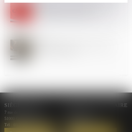
30
JUIN
Prévention du risque chaleur et canicule : de
nouvelles règles au 1er juillet 2025
23
JUIN
Chômage-intempéries dans le BTP : les taux de
cotisations sont dévoilés
SIÈGE SOCIAL
BUREAU SECONDAIRE
7 rue de l'Arquebuse
10 rue Courmeaux,
51000 Chalons en Champagne
51100 Reims
Tél :
03 26 44 00 87
Tél :
03 26 44 00 87