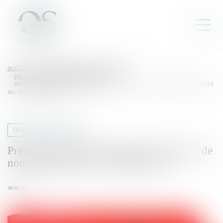
ACCUEIL
DROIT DU TRAVAIL - EMPLOYEURS
DROIT DE LA PROTECTION SOCIALE
PRÉVENTION DU RISQUE CHALEUR ET CANICULE : DE NOUVELLES RÈGLES
AU 1ER JUILLET 2025
Droit de la protection sociale
Prévention du risque chaleur et canicule : de
nouvelles règles au 1er juillet 2025
30/06/2025