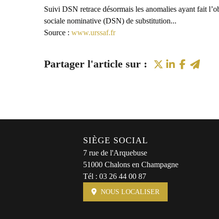
Suivi DSN retrace désormais les anomalies ayant fait l’obje
sociale nominative (DSN) de substitution...
Source :
www.urssaf.fr
SIÈGE SOCIAL
7 rue de l'Arquebuse
51000 Chalons en Champagne
Tél :
03 26 44 00 87
NOUS LOCALISER