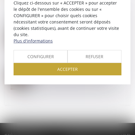
Cliquez ci-dessous sur « ACCEPTER » pour accepter
le dépôt de l'ensemble des cookies ou sur «
CONFIGURER » pour choisir quels cookies
nécessitant votre consentement seront déposés
(cookies statistiques), avant de continuer votre visite
13
NOV.
du site.
L'acheteur doit payer le titulaire même en cas de
Plus d'informations
compte bancaire piraté
CONFIGURER
REFUSER
ACCEPTER
26
SEPT.
Facturation et règlement des marchés publics de
travaux : l'OECP publie un nouveau guide