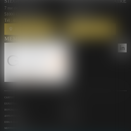
SIÈGE SOCIAL
BUREAU SECONDAIRE
7 rue de l'Arquebuse
10 rue Courmeaux,
51000 Chalons en Champagne
51100 Reims
Tél :
03 26 44 00 87
Tél :
03 26 44 00 87
NOUS LOCALISER
NOUS LOCALISER
MEMBRE DU RÉSEAU GESICA
CABINET
ÉQUIPE
EXPERTISES
ACTUS
HONORAIRES
CONTACT
ANNONCES IMMO
SERVICES
ESPACE CLIENT
PLAN DU SITE
MENTIONS LÉGALES