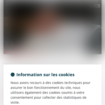
L'Observatoire économique de la commande publique a mis en ligne un
guide sur les bonnes pratiques de facturation et de règlement dans les
Information sur les cookies
marchés publics de travaux...
Source :
www.weka.fr
Nous avons recours à des cookies techniques pour
assurer le bon fonctionnement du site, nous
utilisons également des cookies soumis à votre
consentement pour collecter des statistiques de
visite.