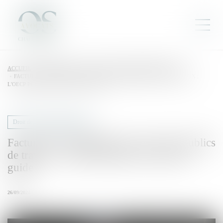
ACCUEIL
DROIT PUBLIC
DROIT DE LA COMMANDE PUBLIQUE
FACTURATION ET RÈGLEMENT DES MARCHÉS PUBLICS DE TRAVAUX :
L'OECP PUBLIE UN NOUVEAU GUIDE
Droit de la commande publique
Facturation et règlement des marchés publics
de travaux : l'OECP publie un nouveau
guide
26/09/2024