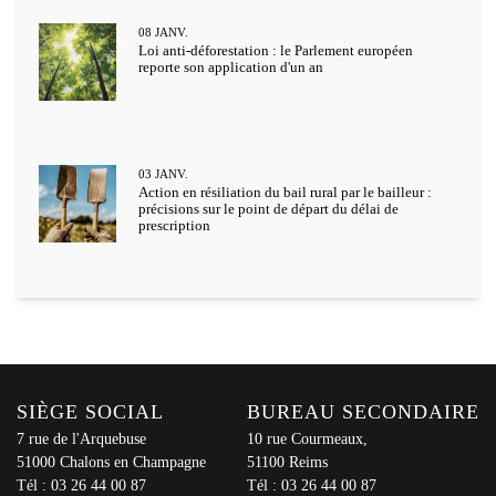
08
JANV.
Loi anti-déforestation : le Parlement européen
reporte son application d'un an
03
JANV.
Action en résiliation du bail rural par le bailleur :
précisions sur le point de départ du délai de
prescription
SIÈGE SOCIAL
BUREAU SECONDAIRE
7 rue de l'Arquebuse
10 rue Courmeaux,
51000 Chalons en Champagne
51100 Reims
Tél :
03 26 44 00 87
Tél :
03 26 44 00 87