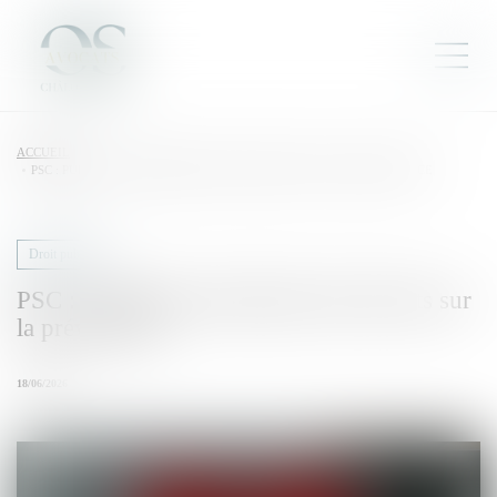
ACCUEIL
PSC : PUBLICATION IMMINENTE DES DÉCRETS SUR LA PRÉVOYANCE
Droit public
PSC : publication imminente des décrets sur
la prévoyance
18/06/2026