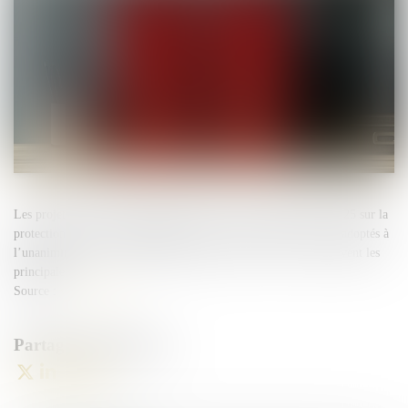
Les projets de décrets d’application de la loi du 22 décembre 2025 sur la
protection sociale complémentaire (PSC), très attendus, ont été adoptés à
l’unanimité par le Conseil supérieur de la FPT, le 27 mai. Ils lèvent les
principales ...
Source :
www.weka.fr