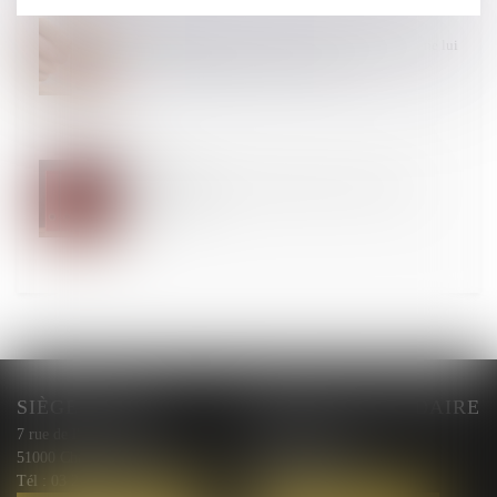
22
JUIN
Un employeur peut-il licencier une salariée qui ne lui
a pas indiqué qu'elle était enceinte ?
18
JUIN
PSC : publication imminente des décrets sur la
prévoyance
SIÈGE SOCIAL
BUREAU SECONDAIRE
7 rue de l'Arquebuse
10 rue Courmeaux,
51000 Chalons en Champagne
51100 Reims
Tél :
03 26 44 00 87
Tél :
03 26 44 00 87