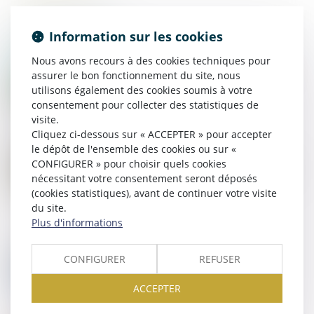
Information sur les cookies
Nous avons recours à des cookies techniques pour
24
JUIN
Parc naturel régional du Luberon : renouvellement
assurer le bon fonctionnement du site, nous
du classement pour quinze ans
utilisons également des cookies soumis à votre
consentement pour collecter des statistiques de
visite.
Cliquez ci-dessous sur « ACCEPTER » pour accepter
le dépôt de l'ensemble des cookies ou sur «
24
JUIN
CONFIGURER » pour choisir quels cookies
Arrêté du 5 juin 2026 modifiant l'arrêté du 24 février
2026 fixant les montants unitaires des aides couplées
nécessitant votre consentement seront déposés
végétales pour la campagne 2025
(cookies statistiques), avant de continuer votre visite
du site.
Plus d'informations
22
JUIN
Loi de simplification de la vie économique :
CONFIGURER
REFUSER
commande publique et urbanisme
ACCEPTER