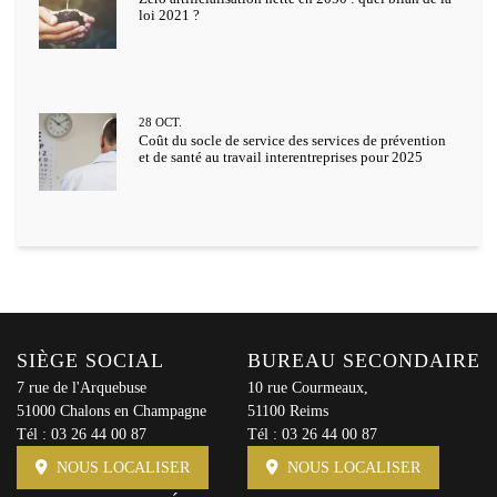
loi 2021 ?
28
OCT.
Coût du socle de service des services de prévention
et de santé au travail interentreprises pour 2025
SIÈGE SOCIAL
BUREAU SECONDAIRE
7 rue de l'Arquebuse
10 rue Courmeaux,
51000 Chalons en Champagne
51100 Reims
Tél :
03 26 44 00 87
Tél :
03 26 44 00 87
NOUS LOCALISER
NOUS LOCALISER