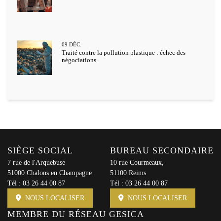
09
DÉC.
Traité contre la pollution plastique : échec des
négociations
SIÈGE SOCIAL
BUREAU SECONDAIRE
7 rue de l'Arquebuse
10 rue Courmeaux,
51000 Chalons en Champagne
51100 Reims
Tél :
03 26 44 00 87
Tél :
03 26 44 00 87
NOUS LOCALISER
NOUS LOCALISER
MEMBRE DU RÉSEAU GESICA