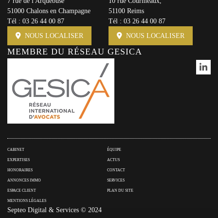
7 rue de l'Arquebuse
10 rue Courmeaux,
51000 Chalons en Champagne
51100 Reims
Tél :
03 26 44 00 87
Tél :
03 26 44 00 87
NOUS LOCALISER
NOUS LOCALISER
MEMBRE DU RÉSEAU GESICA
CABINET
ÉQUIPE
EXPERTISES
ACTUS
HONORAIRES
CONTACT
ANNONCES IMMO
SERVICES
ESPACE CLIENT
PLAN DU SITE
MENTIONS LÉGALES
Septeo Digital & Services © 2024