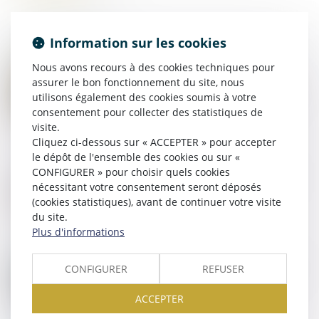
Information sur les cookies
Nous avons recours à des cookies techniques pour
29
JUIN
assurer le bon fonctionnement du site, nous
Exhaussement de terrain irrégulier : la remise en état
utilisons également des cookies soumis à votre
subordonnée à l'absence de régularisation possible
consentement pour collecter des statistiques de
visite.
Cliquez ci-dessous sur « ACCEPTER » pour accepter
le dépôt de l'ensemble des cookies ou sur «
26
JUIN
CONFIGURER » pour choisir quels cookies
La durée des arrêts de travail sera plafonnée à partir
nécessitant votre consentement seront déposés
du 1er septembre
(cookies statistiques), avant de continuer votre visite
du site.
Plus d'informations
25
JUIN
CONFIGURER
REFUSER
Élections CSE : les limites de l’obligation de loyauté
de l’employeur
ACCEPTER