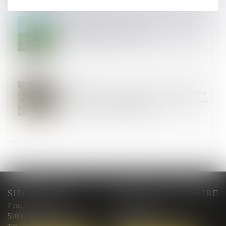
24
JUIN
Parc naturel régional du Luberon : renouvellement
du classement pour quinze ans
24
JUIN
Arrêté du 5 juin 2026 modifiant l'arrêté du 24 février
2026 fixant les montants unitaires des aides couplées
végétales pour la campagne 2025
SIÈGE SOCIAL
BUREAU SECONDAIRE
7 rue de l'Arquebuse
10 rue Courmeaux,
51000 Chalons en Champagne
51100 Reims