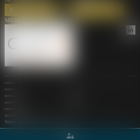
Tél :
03 26 44 00 87
Tél :
03 26 44 00 87
NOUS LOCALISER
NOUS LOCALISER
MEMBRE DU RÉSEAU GESICA
CABINET
ÉQUIPE
EXPERTISES
ACTUS
HONORAIRES
CONTACT
ANNONCES IMMO
SERVICES
ESPACE CLIENT
PLAN DU SITE
MENTIONS LÉGALES
Septeo Digital & Services © 2024