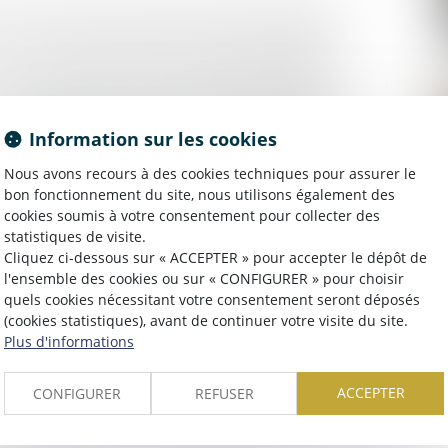
Information sur les cookies
Nous avons recours à des cookies techniques pour assurer le
bon fonctionnement du site, nous utilisons également des
cookies soumis à votre consentement pour collecter des
statistiques de visite.
Cliquez ci-dessous sur « ACCEPTER » pour accepter le dépôt de
l'ensemble des cookies ou sur « CONFIGURER » pour choisir
quels cookies nécessitant votre consentement seront déposés
(cookies statistiques), avant de continuer votre visite du site.
Plus d'informations
ACCEPTER
CONFIGURER
REFUSER