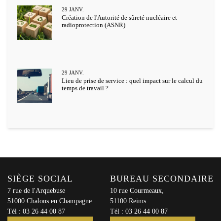
29
JANV.
Création de l'Autorité de sûreté nucléaire et
radioprotection (ASNR)
29
JANV.
Lieu de prise de service : quel impact sur le calcul du
temps de travail ?
SIÈGE SOCIAL
BUREAU SECONDAIRE
7 rue de l'Arquebuse
10 rue Courmeaux,
51000 Chalons en Champagne
51100 Reims
Tél :
03 26 44 00 87
Tél :
03 26 44 00 87