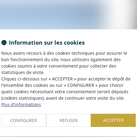
Information sur les cookies
Nous avons recours à des cookies techniques pour assurer le
bon fonctionnement du site, nous utilisons également des
cookies soumis à votre consentement pour collecter des
statistiques de visite.
Cliquez ci-dessous sur « ACCEPTER » pour accepter le dépôt de
l'ensemble des cookies ou sur « CONFIGURER » pour choisir
quels cookies nécessitant votre consentement seront déposés
(cookies statistiques), avant de continuer votre visite du site.
Plus d'informations
ACCEPTER
CONFIGURER
REFUSER