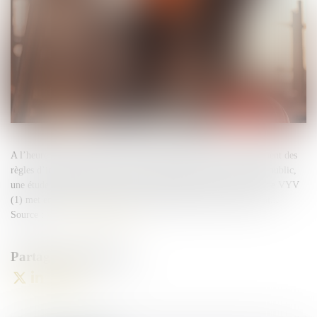
A l’heure où le gouvernement envisage notamment un durcissement des
règles d’indemnisation des arrêts maladie pour réduire le déficit public,
une étude menée par l’Observatoire de l’imprévoyance du Groupe VYV
(1) met en avant d’autres leviers susceptibles d’agir efficacement...
Source :
www.harmonie-sante.fr