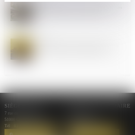
06
DÉC.
Mercosur, budget 2025... Les coopératives agricoles
dénoncent des menaces supplémentaires
05
DÉC.
Documents relatifs à la transcription d’actes d’état
civil : exclusion du droit à communication
SIÈGE SOCIAL
BUREAU SECONDAIRE
7 rue de l'Arquebuse
10 rue Courmeaux,
51000 Chalons en Champagne
51100 Reims
Tél :
03 26 44 00 87
Tél :
03 26 44 00 87
NOUS LOCALISER
NOUS LOCALISER