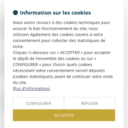
Information sur les cookies
10
DÉC.
Nous avons recours à des cookies techniques pour
Arrêts de travail : quelles solutions pour les réduire ?
assurer le bon fonctionnement du site, nous
utilisons également des cookies soumis à votre
consentement pour collecter des statistiques de
visite.
Cliquez ci-dessous sur « ACCEPTER » pour accepter
09
DÉC.
le dépôt de l'ensemble des cookies ou sur «
Traité contre la pollution plastique : échec des
CONFIGURER » pour choisir quels cookies
négociations
nécessitant votre consentement seront déposés
(cookies statistiques), avant de continuer votre visite
du site.
Plus d'informations
06
DÉC.
Autorisations d’urbanisme : un décret introduit de la
souplesse pour certains projets d’aménagement
CONFIGURER
REFUSER
ACCEPTER