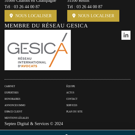
51000 Chalons en Champagne
51100 Reims
Tél :
03 26 44 00 87
Tél :
03 26 44 00 87
NOUS LOCALISER
NOUS LOCALISER
MEMBRE DU RÉSEAU GESICA
CABINET
ÉQUIPE
EXPERTISES
ACTUS
HONORAIRES
CONTACT
ANNONCES IMMO
SERVICES
ESPACE CLIENT
PLAN DU SITE
MENTIONS LÉGALES
Septeo Digital & Services © 2024