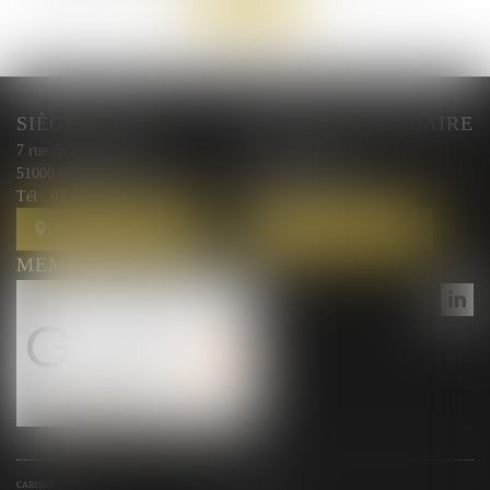
Retour
SIÈGE SOCIAL
BUREAU SECONDAIRE
7 rue de l'Arquebuse
10 rue Courmeaux,
51000 Chalons en Champagne
51100 Reims
Tél :
03 26 44 00 87
Tél :
03 26 44 00 87
NOUS LOCALISER
NOUS LOCALISER
MEMBRE DU RÉSEAU GESICA
CABINET
ÉQUIPE