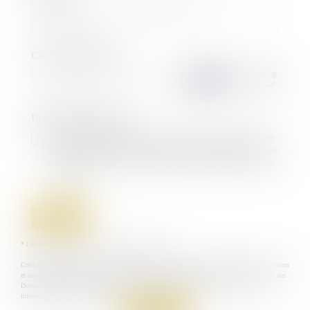
Code de vérification
Utilisation des données
J'accepte que les informations saisies soient traitées informatiquement
par SELAS OS AVOCATS et l'hébergeur du présent site dans le cadre
de ma demande et de la relation avec SELAS OS AVOCATS qui peut
en découler.
Envoyer
* Les champs suivis d'un astérisque sont obligatoires.
Conformément à la loi n°78-17 du 6 janvier 1978 modifiée relative à l'informatique, aux fichiers
et aux libertés, et au règlement européen 2016/679, dit Règlement Général sur la Protection des
Données (RGPD), vous disposez d'un droit d'accès, de rectification, de suppression des
informations qui vous concernent.