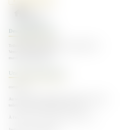
Type de bien :
Maison
Description du bien
Tribunal Judiciaire de Châlons en Champagne (Marne)
Vente aux enchères publiques
mardi 2 juin 2026 à 10h
Une maison d'habitation
comprenant :
Au rez-de-chaussée : dégagement, salle de bains, rangement,
toilettes, escalier, chambre, cuisine avec séjour.
À l'étage : palier, trois chambres, salle d'eau avec wc
Jardin arrière avec dépendance