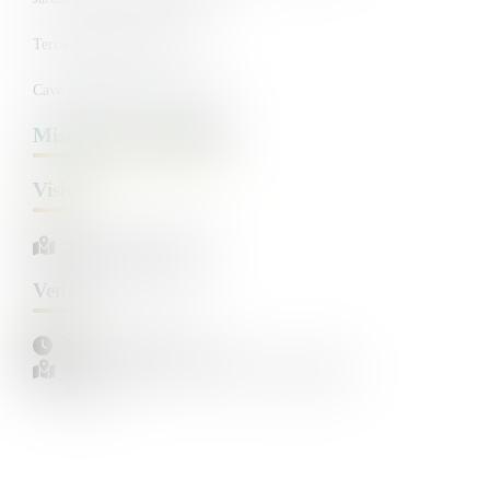
Terrain arrière en friche
Cave voûtée de 25 m² environ
Mise à prix : 40 000 €
Visite
3, place du Marronnier
51369 Moeurs-Verdey
Vente
Le 02/06/2026 à 10:00
Tribunal Judiciaire de Châlons en Champagne
Marne