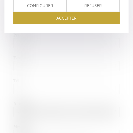
CONFIGURER
REFUSER
Nom
ACCEPTER
Prénom
E-mail
Tél.
Annonce
Message