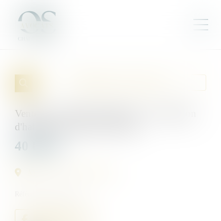
Cette annonce m'intéresse
Vente aux enchères publiques : Une maison
d'habitation à Moeurs-Verdey
40 000
€
Moeurs-Verdey (51369)
Référence :
EN-00019