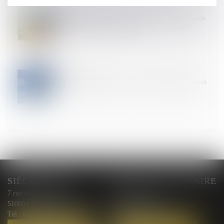
22
OCT.
Indemnité de préavis et licenciement pour inaptitude
consécutif à un arrêt de travail
15
OCT.
Risques professionnels : anticipez les vagues de froid
!
SIÈGE SOCIAL
BUREAU SECONDAIRE
7 rue de l'Arquebuse
10 rue Courmeaux,
51000 Chalons en Champagne
51100 Reims
Tél :
03 26 44 00 87
Tél :
03 26 44 00 87