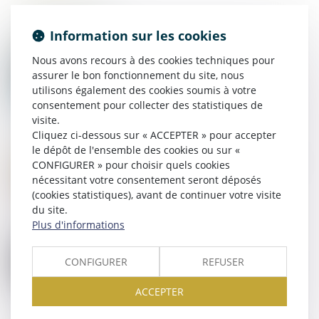
Information sur les cookies
Nous avons recours à des cookies techniques pour
12
NOV.
Travail de nuit : prévention des risques
assurer le bon fonctionnement du site, nous
utilisons également des cookies soumis à votre
consentement pour collecter des statistiques de
visite.
Cliquez ci-dessous sur « ACCEPTER » pour accepter
le dépôt de l'ensemble des cookies ou sur «
04
NOV.
La prévention des risques liés au grand froid sur les
CONFIGURER » pour choisir quels cookies
chantiers
nécessitant votre consentement seront déposés
(cookies statistiques), avant de continuer votre visite
du site.
Plus d'informations
29
OCT.
Comment gérer en paie le bulletin de paie d’un
CONFIGURER
REFUSER
salarié victime d’un accident du travail en 2024 ?
ACCEPTER