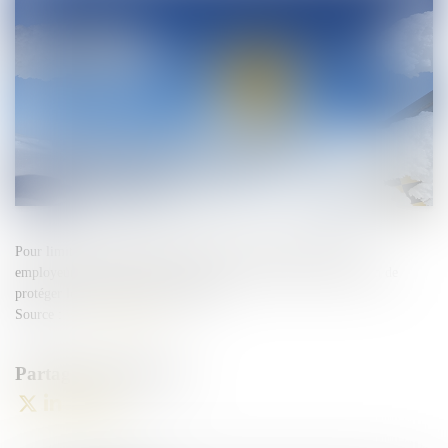
Pour limiter les risques d’accidents au travail liés au froid, les
employeurs doivent mettre en place une série de précautions afin de
protéger les salariés les plus exposés...
Source :
www.legisocial.fr