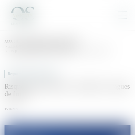
ACCUEIL
DROIT DU TRAVAIL - EMPLOYEURS
RESPONSABILITÉ ACCIDENT DU TRAVAIL
RISQUES PROFESSIONNELS : ANTICIPEZ LES VAGUES DE FROID !
Responsabilité accident du travail
Risques professionnels : anticipez les vagues
de froid !
15/10/2024