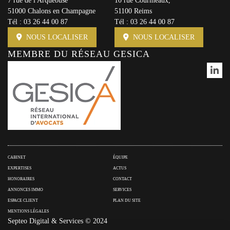
7 rue de l'Arquebuse
10 rue Courmeaux,
51000 Chalons en Champagne
51100 Reims
Tél :
03 26 44 00 87
Tél :
03 26 44 00 87
NOUS LOCALISER
NOUS LOCALISER
MEMBRE DU RÉSEAU GESICA
CABINET
ÉQUIPE
EXPERTISES
ACTUS
HONORAIRES
CONTACT
ANNONCES IMMO
SERVICES
ESPACE CLIENT
PLAN DU SITE
MENTIONS LÉGALES
Septeo Digital & Services © 2024