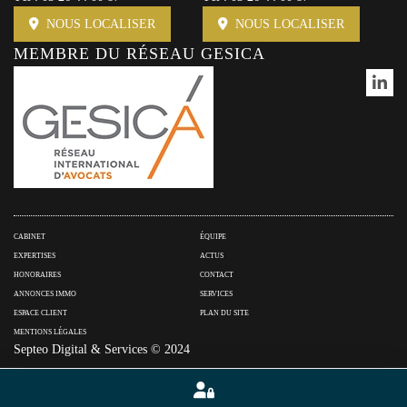
NOUS LOCALISER
NOUS LOCALISER
MEMBRE DU RÉSEAU GESICA
CABINET
ÉQUIPE
EXPERTISES
ACTUS
HONORAIRES
CONTACT
ANNONCES IMMO
SERVICES
ESPACE CLIENT
PLAN DU SITE
MENTIONS LÉGALES
Septeo Digital & Services © 2024