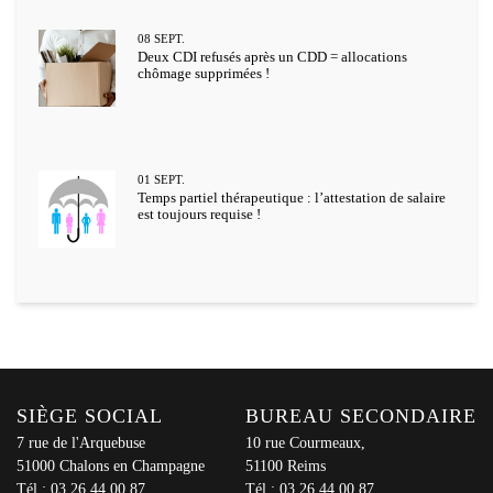
08
SEPT.
Deux CDI refusés après un CDD = allocations
chômage supprimées !
01
SEPT.
Temps partiel thérapeutique : l’attestation de salaire
est toujours requise !
SIÈGE SOCIAL
BUREAU SECONDAIRE
7 rue de l'Arquebuse
10 rue Courmeaux,
51000 Chalons en Champagne
51100 Reims
Tél :
03 26 44 00 87
Tél :
03 26 44 00 87